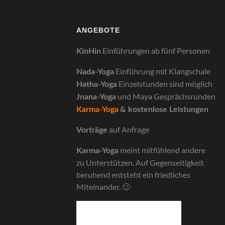
ANGEBOTE
Einführungen ab fünf Personen
KinHin
Einführung mit Klangschale
Nada-Yoga
Einzelstunden sind möglich
Hatha-Yoga
und Maya Gesprächsrunden
Jnana-Yoga
Karma-Yoga
& kostenlose Leistungen
auf Anfrage
Vorträge
meint mitfühlend andere
Karma-Yoga
zu Unterstützen. Auf Gegenseitigkeit
beruhend entsteht ein friedliches
Miteinander. 🙂